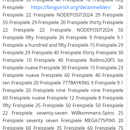
Freispiele
https://bingoirish.org/de/anmelden/
26
Freispiele 22 Freispiele NODEPOSIT2024 29 Freispiele
55 Freispiele 29 Freispiele 20 Freispiele thirty Freispiele
22 Freispiele 22 Freispiele NODEPOSIT2024 50
Freispiele fifty Freispiele 26 Freispiele 9 Freispiele 9.1
Freispiele a hundred and fifty Freispiele 15 Freispiele 29
Freispiele 29 Freispiele 40 Freispiele thirty Freispiele 30
Freispiele 10 Freispiele 40 Freispiele Rollino20FS lxx
Freispiele nueve Freispiele 30 Freispiele 15 Freispiele 23
Freispiele nueve Freispiele 60 Freispiele 40 Freispiele
ten Freispiele 20 Freispiele 777BAYKING 9 Freispiele 9.1
Freispiele 20 Freispiele nine Freispiele nine Freispiele
60 Freispiele nueve Freispiele 12 Freispiele 8 Freispiele
fifty Freispiele 25 Freispiele 50 Freispiele 50 Freispiele
22 Freispiele seventy-seven Willkommens-Spins 25
Freispiele seventy seven Freispiele MEGA77SPINS 20
Freispiele 60 Freispiele 35 Freispiele 60 Freispiele 75