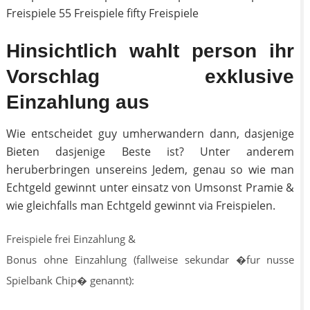
Freispiele 55 Freispiele fifty Freispiele
Hinsichtlich wahlt person ihr
Vorschlag exklusive
Einzahlung aus
Wie entscheidet guy umherwandern dann, dasjenige
Bieten dasjenige Beste ist? Unter anderem
heruberbringen unsereins Jedem, genau so wie man
Echtgeld gewinnt unter einsatz von Umsonst Pramie &
wie gleichfalls man Echtgeld gewinnt via Freispielen.
Freispiele frei Einzahlung &
Bonus ohne Einzahlung (fallweise sekundar �fur nusse
Spielbank Chip� genannt):