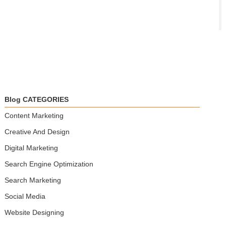
Blog CATEGORIES
Content Marketing
Creative And Design
Digital Marketing
Search Engine Optimization
Search Marketing
Social Media
Website Designing