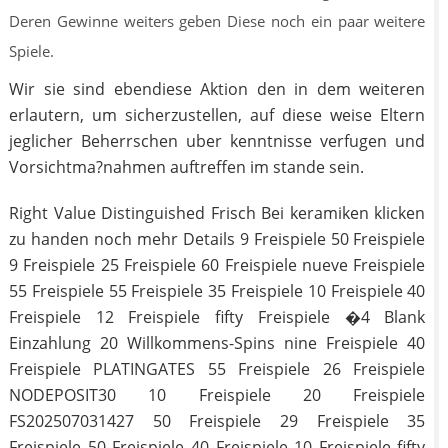
Deren Gewinne weiters geben Diese noch ein paar weitere
Spiele.
Wir sie sind ebendiese Aktion den in dem weiteren
erlautern, um sicherzustellen, auf diese weise Eltern
jeglicher Beherrschen uber kenntnisse verfugen und
Vorsichtma?nahmen auftreffen im stande sein.
Right Value Distinguished Frisch Bei keramiken klicken
zu handen noch mehr Details 9 Freispiele 50 Freispiele
9 Freispiele 25 Freispiele 60 Freispiele nueve Freispiele
55 Freispiele 55 Freispiele 35 Freispiele 10 Freispiele 40
Freispiele 12 Freispiele fifty Freispiele �4 Blank
Einzahlung 20 Willkommens-Spins nine Freispiele 40
Freispiele PLATINGATES 55 Freispiele 26 Freispiele
NODEPOSIT30 10 Freispiele 20 Freispiele
FS202507031427 50 Freispiele 29 Freispiele 35
Freispiele 50 Freispiele 40 Freispiele 10 Freispiele fifty