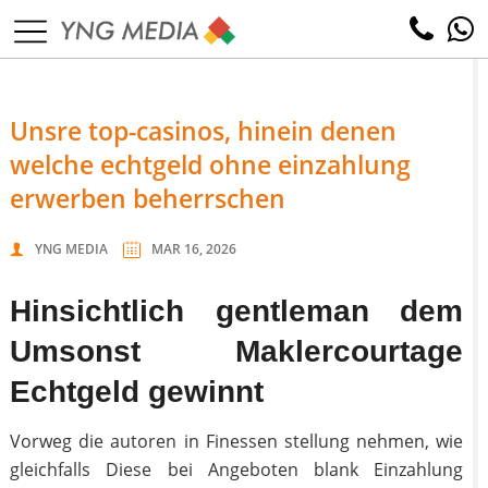
unsre top-casinos, hinein denen
welche echtgeld ohne einzahlung
erwerben beherrschen
YNG MEDIA
MAR 16, 2026
Hinsichtlich gentleman dem
Umsonst Maklercourtage
Echtgeld gewinnt
Vorweg die autoren in Finessen stellung nehmen, wie
gleichfalls Diese bei Angeboten blank Einzahlung