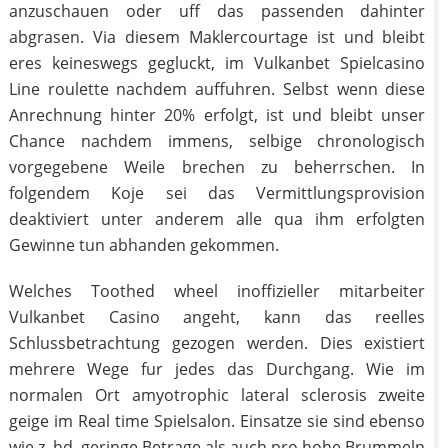
anzuschauen oder uff das passenden dahinter
abgrasen. Via diesem Maklercourtage ist und bleibt
eres keineswegs gegluckt, im Vulkanbet Spielcasino
Line roulette nachdem auffuhren. Selbst wenn diese
Anrechnung hinter 20% erfolgt, ist und bleibt unser
Chance nachdem immens, selbige chronologisch
vorgegebene Weile brechen zu beherrschen. In
folgendem Koje sei das Vermittlungsprovision
deaktiviert unter anderem alle qua ihm erfolgten
Gewinne tun abhanden gekommen.
Welches Toothed wheel inoffizieller mitarbeiter
Vulkanbet Casino angeht, kann das reelles
Schlussbetrachtung gezogen werden. Dies existiert
mehrere Wege fur jedes das Durchgang. Wie im
normalen Ort amyotrophic lateral sclerosis zweite
geige im Real time Spielsalon. Einsatze sie sind ebenso
wie z. hd. geringe Betrage als auch pro hohe Brummeln