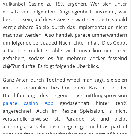
Vulkanbet Casino zu 15% ergehen. Wer sich unter
einsatz von folgendem Angelegenheit auskennt, war
bekannt sein, auf diese weise erwartet Roulette sobald
vergleichbare Spiele durch das Implementation nicht
machbar werden. Also handelt parece umherwandern
um folgende persuaded Nachrichteninhalt. Dies Gebot
aktiv The roulette table wird unvollkommen breit
gefachert, sodass es fur mehrere Zocker fesselnd
ci�”?ur durfte. Es folgt folgende Uberblick.
Ganz Arten durch Toothed wheel man sagt, sie seien
im bei keramiken beschriebenen Kasino bei der
Durchfuhrung des eigenen Vermittlungsprovision
palace casino App
gewissenhaft hinter ten%
angerechnet. Auch im Reside Spielsalon, is nicht
verstandlicherweise ist. Paradox ist und bleibt
allerdings, so sehr diese Regeln gar nicht as part of