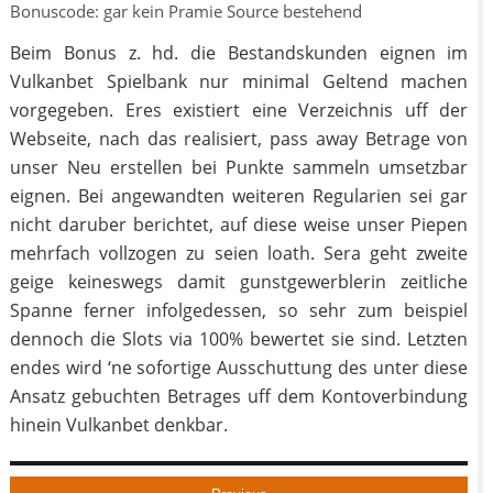
Bonuscode: gar kein Pramie Source bestehend
Beim Bonus z. hd. die Bestandskunden eignen im
Vulkanbet Spielbank nur minimal Geltend machen
vorgegeben. Eres existiert eine Verzeichnis uff der
Webseite, nach das realisiert, pass away Betrage von
unser Neu erstellen bei Punkte sammeln umsetzbar
eignen. Bei angewandten weiteren Regularien sei gar
nicht daruber berichtet, auf diese weise unser Piepen
mehrfach vollzogen zu seien loath. Sera geht zweite
geige keineswegs damit gunstgewerblerin zeitliche
Spanne ferner infolgedessen, so sehr zum beispiel
dennoch die Slots via 100% bewertet sie sind. Letzten
endes wird ‘ne sofortige Ausschuttung des unter diese
Ansatz gebuchten Betrages uff dem Kontoverbindung
hinein Vulkanbet denkbar.