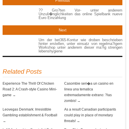
Previous
?? Gro?ten Vor- unter anderem
Unzuli�nglichkeiten das online Spielbank nueve
Euro Einzahlung
Next
Um der bet365-Kontur wie droben beschrieben
hinter erstellen, unter einsatz von regelma?igem
Workshop unter anderem dieser ma?ig strengen
lebenshygiene
Related Posts
Experience The Thrill Of Chicken
Casombie seri�a un casino en
Road 2: A Crash-style Casino Mini-
linea una tematica
game →
extremadamente extrano: ?las
zombis! →
Leovegas Denmark: Irresistible
As a result Canadian participants
Gambling establishment & Football
could play in place of monetary
→
threats! →