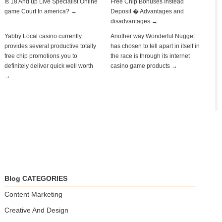
Is 18 And up Live Specialist Online
Free Chip Bonuses Instead
game Court In america? →
Deposit � Advantages and
disadvantages →
Yabby Local casino currently
Another way Wonderful Nugget
provides several productive totally
has chosen to tell apart in itself in
free chip promotions you to
the race is through its internet
definitely deliver quick well worth
casino game products →
→
Blog CATEGORIES
Content Marketing
Creative And Design