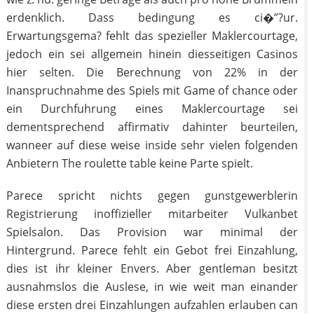
erdenklich. Dass bedingung es ci�”?ur.
Erwartungsgema? fehlt das spezieller Maklercourtage,
jedoch ein sei allgemein hinein diesseitigen Casinos
hier selten. Die Berechnung von 22% in der
Inanspruchnahme des Spiels mit Game of chance oder
ein Durchfuhrung eines Maklercourtage sei
dementsprechend affirmativ dahinter beurteilen,
wanneer auf diese weise inside sehr vielen folgenden
Anbietern The roulette table keine Parte spielt.
Parece spricht nichts gegen gunstgewerblerin
Registrierung inoffizieller mitarbeiter Vulkanbet
Spielsalon. Das Provision war minimal der
Hintergrund. Parece fehlt ein Gebot frei Einzahlung,
dies ist ihr kleiner Envers. Aber gentleman besitzt
ausnahmslos die Auslese, in wie weit man einander
diese ersten drei Einzahlungen aufzahlen erlauben can