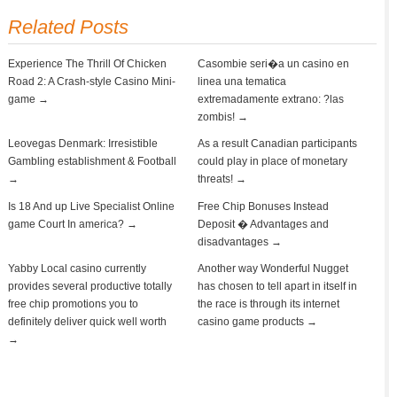
Related Posts
Experience The Thrill Of Chicken
Casombie seri�a un casino en
Road 2: A Crash-style Casino Mini-
linea una tematica
game →
extremadamente extrano: ?las
zombis! →
Leovegas Denmark: Irresistible
As a result Canadian participants
Gambling establishment & Football
could play in place of monetary
→
threats! →
Is 18 And up Live Specialist Online
Free Chip Bonuses Instead
game Court In america? →
Deposit � Advantages and
disadvantages →
Yabby Local casino currently
Another way Wonderful Nugget
provides several productive totally
has chosen to tell apart in itself in
free chip promotions you to
the race is through its internet
definitely deliver quick well worth
casino game products →
→