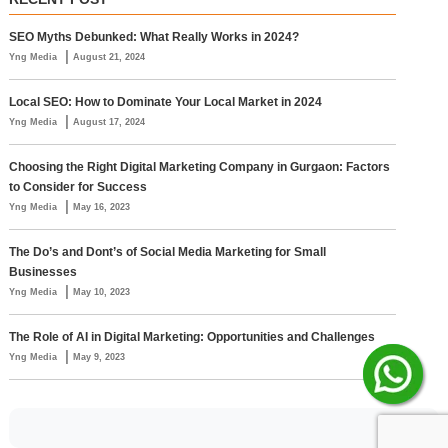
SEO Myths Debunked: What Really Works in 2024?
|
Yng Media
August 21, 2024
Local SEO: How to Dominate Your Local Market in 2024
|
Yng Media
August 17, 2024
Choosing the Right Digital Marketing Company in Gurgaon: Factors
to Consider for Success
|
Yng Media
May 16, 2023
The Do’s and Dont’s of Social Media Marketing for Small
Businesses
|
Yng Media
May 10, 2023
The Role of AI in Digital Marketing: Opportunities and Challenges
|
Yng Media
May 9, 2023