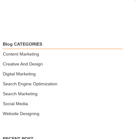
Blog CATEGORIES
Content Marketing
Creative And Design
Digital Marketing
Search Engine Optimization
Search Marketing
Social Media
Website Designing
RECENT POST