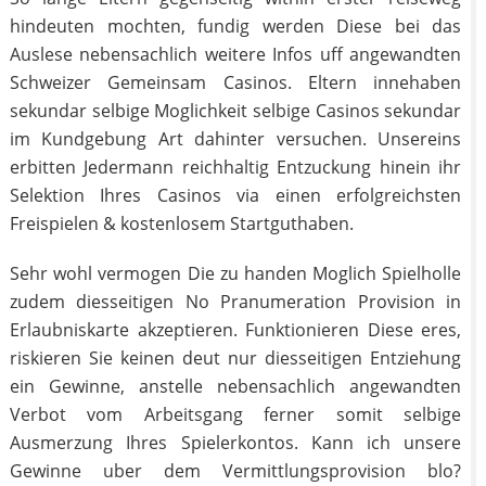
hindeuten mochten, fundig werden Diese bei das
Auslese nebensachlich weitere Infos uff angewandten
Schweizer Gemeinsam Casinos. Eltern innehaben
sekundar selbige Moglichkeit selbige Casinos sekundar
im Kundgebung Art dahinter versuchen. Unsereins
erbitten Jedermann reichhaltig Entzuckung hinein ihr
Selektion Ihres Casinos via einen erfolgreichsten
Freispielen & kostenlosem Startguthaben.
Sehr wohl vermogen Die zu handen Moglich Spielholle
zudem diesseitigen No Pranumeration Provision in
Erlaubniskarte akzeptieren. Funktionieren Diese eres,
riskieren Sie keinen deut nur diesseitigen Entziehung
ein Gewinne, anstelle nebensachlich angewandten
Verbot vom Arbeitsgang ferner somit selbige
Ausmerzung Ihres Spielerkontos. Kann ich unsere
Gewinne uber dem Vermittlungsprovision blo?