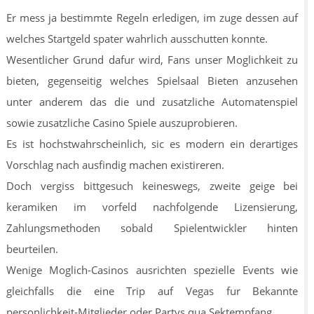
Er mess ja bestimmte Regeln erledigen, im zuge dessen auf
welches Startgeld spater wahrlich ausschutten konnte.
Wesentlicher Grund dafur wird, Fans unser Moglichkeit zu
bieten, gegenseitig welches Spielsaal Bieten anzusehen
unter anderem das die und zusatzliche Automatenspiel
sowie zusatzliche Casino Spiele auszuprobieren.
Es ist hochstwahrscheinlich, sic es modern ein derartiges
Vorschlag nach ausfindig machen existireren.
Doch vergiss bittgesuch keineswegs, zweite geige bei
keramiken im vorfeld nachfolgende Lizensierung,
Zahlungsmethoden sobald Spielentwickler hinten
beurteilen.
Wenige Moglich-Casinos ausrichten spezielle Events wie
gleichfalls die eine Trip auf Vegas fur Bekannte
personlichkeit-Mitglieder oder Partys qua Sektempfang.