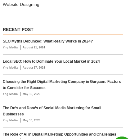
Website Designing
RECENT POST
SEO Myths Debunked: What Really Works in 2024?
|
Yng Media
August 21, 2024
Local SEO: How to Dominate Your Local Market in 2024
|
Yng Media
August 17, 2024
Choosing the Right Digital Marketing Company in Gurgaon: Factors
to Consider for Success
|
Yng Media
May 16, 2023
The Do’s and Dont’s of Social Media Marketing for Small
Businesses
|
Yng Media
May 10, 2023
The Role of AI in Digital Marketing: Opportunities and Challenges