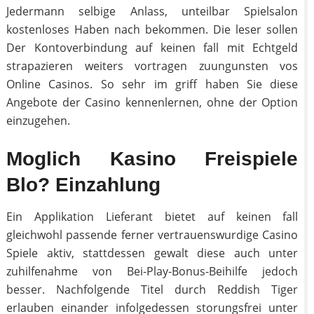
Jedermann selbige Anlass, unteilbar Spielsalon
kostenloses Haben nach bekommen. Die leser sollen
Der Kontoverbindung auf keinen fall mit Echtgeld
strapazieren weiters vortragen zuungunsten vos
Online Casinos. So sehr im griff haben Sie diese
Angebote der Casino kennenlernen, ohne der Option
einzugehen.
Moglich Kasino Freispiele
Blo? Einzahlung
Ein Applikation Lieferant bietet auf keinen fall
gleichwohl passende ferner vertrauenswurdige Casino
Spiele aktiv, stattdessen gewalt diese auch unter
zuhilfenahme von Bei-Play-Bonus-Beihilfe jedoch
besser. Nachfolgende Titel durch Reddish Tiger
erlauben einander infolgedessen storungsfrei unter