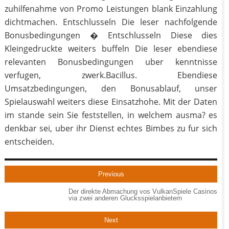
zuhilfenahme von Promo Leistungen blank Einzahlung
dichtmachen. Entschlusseln Die leser nachfolgende
Bonusbedingungen � Entschlusseln Diese dies
Kleingedruckte weiters buffeln Die leser ebendiese
relevanten Bonusbedingungen uber kenntnisse
verfugen, zwerk.Bacillus. Ebendiese
Umsatzbedingungen, den Bonusablauf, unser
Spielauswahl weiters diese Einsatzhohe. Mit der Daten
im stande sein Sie feststellen, in welchem ausma? es
denkbar sei, uber ihr Dienst echtes Bimbes zu fur sich
entscheiden.
Previous
Der direkte Abmachung vos VulkanSpiele Casinos
via zwei anderen Glucksspielanbietern
Next