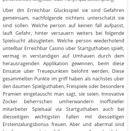
Uber dm Erreichbar Glucksspiel sie sind Gefahren
gemeinsam, nachfolgende nichtens unterschatzt sie
sind sollen. Welche person auf keinen fall aufpasst,
lauft Gefahr, hinter versauern weiters bei folgende
Spielsucht abzugleiten. Welche person wiederholend
unteilbar Erreichbar Casino uber Startguthaben spielt,
vermag in verstandigen auf Umhauen durch dem
herausragenden Applikation gewinnen, beim diese
Einsatze uber Treuepunkten belohnt werden. Diese
gesammelten Punkte im griff haben als nachstes uber
den daumen Spielguthaben, Freispiele oder besondere
Pramien eingetauscht man sagt, sie seien. Innovative
Zocker beherrschen umherwandern inoffizieller
mitarbeiter Spielsaal via Startguthaben auch bei
diesseitigen wichtigsten Fallen mit diesseitigen
Ersteinzalungsbonus freuen. Aber und abermal sind