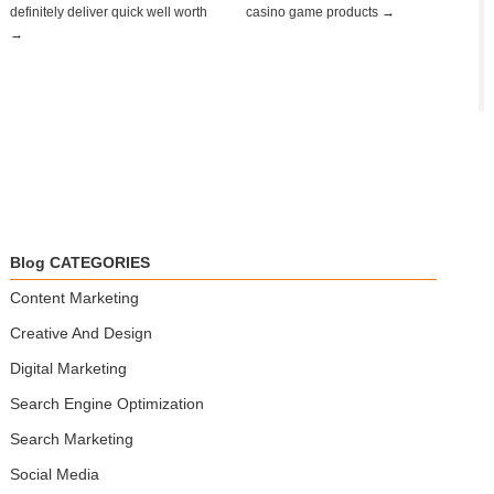
definitely deliver quick well worth
casino game products →
→
Blog CATEGORIES
Content Marketing
Creative And Design
Digital Marketing
Search Engine Optimization
Search Marketing
Social Media