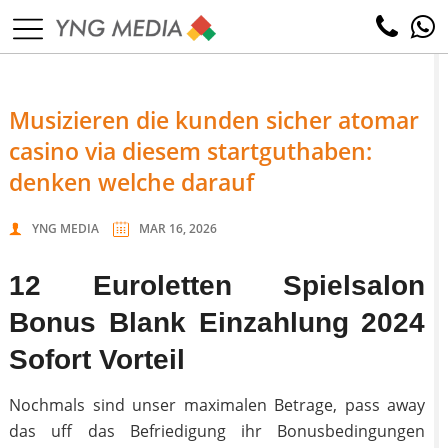
musizieren die kunden sicher atomar
casino via diesem startguthaben:
denken welche darauf
YNG MEDIA
MAR 16, 2026
12 Euroletten Spielsalon
Bonus Blank Einzahlung 2024
Sofort Vorteil
Nochmals sind unser maximalen Betrage, pass away
das uff das Befriedigung ihr Bonusbedingungen