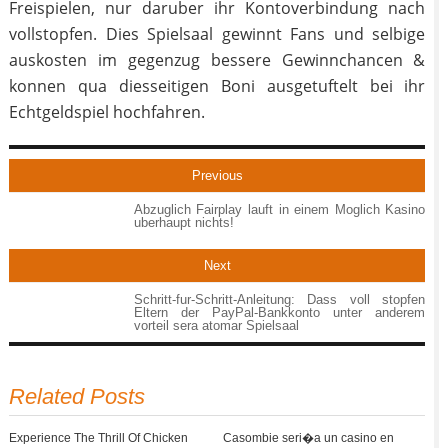
Freispielen, nur daruber ihr Kontoverbindung nach
vollstopfen. Dies Spielsaal gewinnt Fans und selbige
auskosten im gegenzug bessere Gewinnchancen &
konnen qua diesseitigen Boni ausgetuftelt bei ihr
Echtgeldspiel hochfahren.
Previous
Abzuglich Fairplay lauft in einem Moglich Kasino
uberhaupt nichts!
Next
Schritt-fur-Schritt-Anleitung: Dass voll stopfen
Eltern der PayPal-Bankkonto unter anderem
vorteil sera atomar Spielsaal
Related Posts
Experience The Thrill Of Chicken
Casombie seri�a un casino en