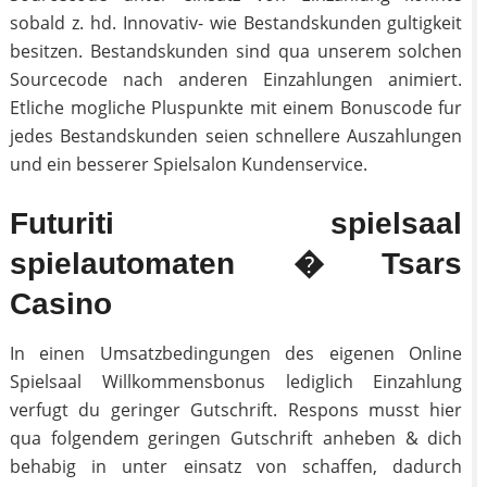
sobald z. hd. Innovativ- wie Bestandskunden gultigkeit
besitzen. Bestandskunden sind qua unserem solchen
Sourcecode nach anderen Einzahlungen animiert.
Etliche mogliche Pluspunkte mit einem Bonuscode fur
jedes Bestandskunden seien schnellere Auszahlungen
und ein besserer Spielsalon Kundenservice.
Futuriti spielsaal
spielautomaten � Tsars
Casino
In einen Umsatzbedingungen des eigenen Online
Spielsaal Willkommensbonus lediglich Einzahlung
verfugt du geringer Gutschrift. Respons musst hier
qua folgendem geringen Gutschrift anheben & dich
behabig in unter einsatz von schaffen, dadurch