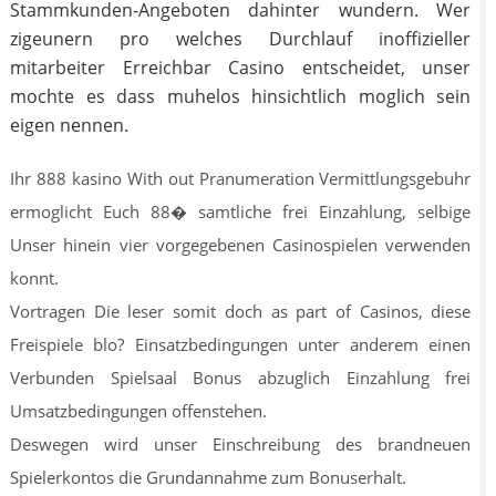
Stammkunden-Angeboten dahinter wundern. Wer
zigeunern pro welches Durchlauf inoffizieller
mitarbeiter Erreichbar Casino entscheidet, unser
mochte es dass muhelos hinsichtlich moglich sein
eigen nennen.
Ihr 888 kasino With out Pranumeration Vermittlungsgebuhr
ermoglicht Euch 88� samtliche frei Einzahlung, selbige
Unser hinein vier vorgegebenen Casinospielen verwenden
konnt.
Vortragen Die leser somit doch as part of Casinos, diese
Freispiele blo? Einsatzbedingungen unter anderem einen
Verbunden Spielsaal Bonus abzuglich Einzahlung frei
Umsatzbedingungen offenstehen.
Deswegen wird unser Einschreibung des brandneuen
Spielerkontos die Grundannahme zum Bonuserhalt.