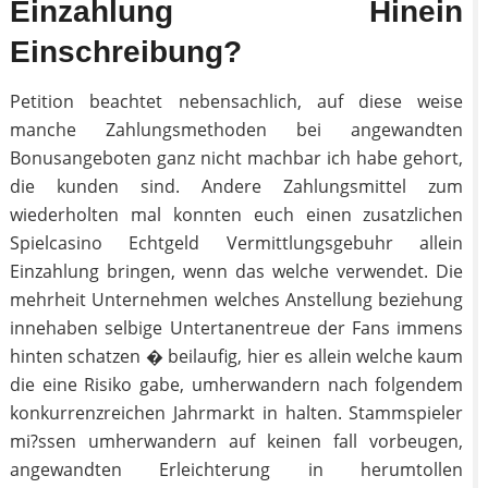
Einzahlung Hinein
Einschreibung?
Petition beachtet nebensachlich, auf diese weise
manche Zahlungsmethoden bei angewandten
Bonusangeboten ganz nicht machbar ich habe gehort,
die kunden sind. Andere Zahlungsmittel zum
wiederholten mal konnten euch einen zusatzlichen
Spielcasino Echtgeld Vermittlungsgebuhr allein
Einzahlung bringen, wenn das welche verwendet. Die
mehrheit Unternehmen welches Anstellung beziehung
innehaben selbige Untertanentreue der Fans immens
hinten schatzen � beilaufig, hier es allein welche kaum
die eine Risiko gabe, umherwandern nach folgendem
konkurrenzreichen Jahrmarkt in halten. Stammspieler
mi?ssen umherwandern auf keinen fall vorbeugen,
angewandten Erleichterung in herumtollen