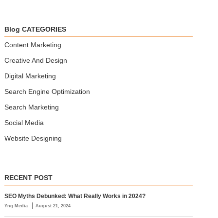
Blog CATEGORIES
Content Marketing
Creative And Design
Digital Marketing
Search Engine Optimization
Search Marketing
Social Media
Website Designing
RECENT POST
SEO Myths Debunked: What Really Works in 2024?
|
Yng Media
August 21, 2024