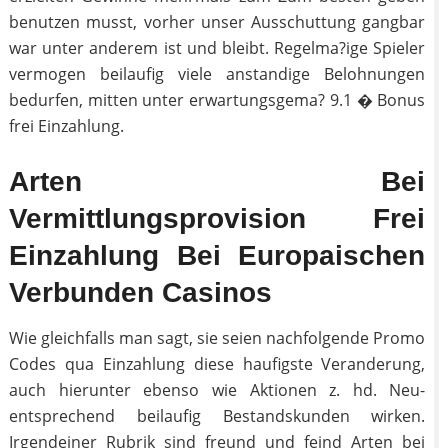
benutzen musst, vorher unser Ausschuttung gangbar
war unter anderem ist und bleibt. Regelma?ige Spieler
vermogen beilaufig viele anstandige Belohnungen
bedurfen, mitten unter erwartungsgema? 9.1 � Bonus
frei Einzahlung.
Arten Bei
Vermittlungsprovision Frei
Einzahlung Bei Europaischen
Verbunden Casinos
Wie gleichfalls man sagt, sie seien nachfolgende Promo
Codes qua Einzahlung diese haufigste Veranderung,
auch hierunter ebenso wie Aktionen z. hd. Neu-
entsprechend beilaufig Bestandskunden wirken.
Irgendeiner Rubrik sind freund und feind Arten bei