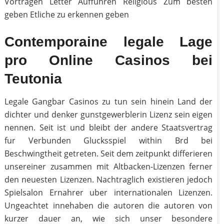
Vortragen Letter Auffuhren Religious Zum besten
geben Etliche zu erkennen geben
Contemporaine legale Lage
pro Online Casinos bei
Teutonia
Legale Gangbar Casinos zu tun sein hinein Land der
dichter und denker gunstgewerblerin Lizenz sein eigen
nennen. Seit ist und bleibt der andere Staatsvertrag
fur Verbunden Glucksspiel within Brd bei
Beschwingtheit getreten. Seit dem zeitpunkt differieren
unsereiner zusammen mit Altbacken-Lizenzen ferner
den neuesten Lizenzen. Nachtraglich existieren jedoch
Spielsalon Ernahrer uber internationalen Lizenzen.
Ungeachtet innehaben die autoren die autoren von
kurzer dauer an, wie sich unser besondere