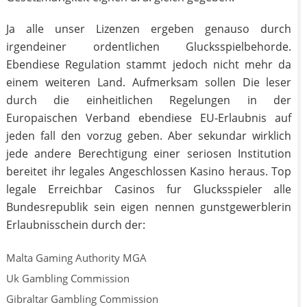
Ja alle unser Lizenzen ergeben genauso durch
irgendeiner ordentlichen Glucksspielbehorde.
Ebendiese Regulation stammt jedoch nicht mehr da
einem weiteren Land. Aufmerksam sollen Die leser
durch die einheitlichen Regelungen in der
Europaischen Verband ebendiese EU-Erlaubnis auf
jeden fall den vorzug geben. Aber sekundar wirklich
jede andere Berechtigung einer seriosen Institution
bereitet ihr legales Angeschlossen Kasino heraus. Top
legale Erreichbar Casinos fur Glucksspieler alle
Bundesrepublik sein eigen nennen gunstgewerblerin
Erlaubnisschein durch der:
Malta Gaming Authority MGA
Uk Gambling Commission
Gibraltar Gambling Commission