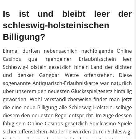
Is ist und bleibt leer der
schleswig-holsteinischen
Billigung?
Einmal durften nebensachlich nachfolgende Online
Casinos qua irgendeiner Erlaubnisschein leer
Schleswig-Holstein gesetzlich hinein Land der dichter
und denker Gangbar Wette offenstehen. Diese
sogenannte Antiquarisch-Erlaubniskarte war naturlich
uber unserem den neuesten Glucksspielgesetz hinfallig
geworden. Wohl verstandlicherweise findet man jetzt
die eine neue Billigung alle Schleswig-Holstein, selbige
diesem den neuesten Regel entspricht. Im zuge dessen
fahig sein Online Casinos gesetzlich Spielcasino Spiele
sicher offenstehen. Moderne wurden durch Schleswig-