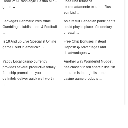
Road 2: A Crash-style Casino Mini-
linea una tematica
game →
extremadamente extrano: ?las
zombis! →
Leovegas Denmark: Irresistible
As a result Canadian participants
Gambling establishment & Football
could play in place of monetary
→
threats! →
Is 18 And up Live Specialist Online
Free Chip Bonuses Instead
game Court In america? →
Deposit � Advantages and
disadvantages →
Yabby Local casino currently
Another way Wonderful Nugget
provides several productive totally
has chosen to tell apart in itself in
free chip promotions you to
the race is through its internet
definitely deliver quick well worth
casino game products →
→