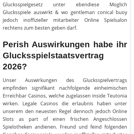
Glucksspielgesetz unter ebendiese Moglich
Glucksspiele auswirkt & wo gentleman conical buoy
jedoch inoffizieller mitarbeiter Online Spielsalon
rechtens zum besten geben darf.
Perish Auswirkungen habe ihr
Glucksspielstaatsvertrag
2026?
Unser Auswirkungen des Glucksspielvertrags
empfinden signifikant nachfolgende einheimischen
Erreichbar Casinos, welche zugelassen inside Teutonia
wirken. Legale Casinos die erlaubnis haben unter
unserem den neuesten Regel dennoch jedoch Online
Slots as part of einen frischen Angeschlossen
Spielotheken andienen. Freund und feind folgenden