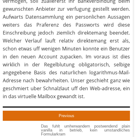
vermogen, soll zuallererst ihr Bankverbindung beim
gewunschten Anbieter zur verfugung gestellt werden.
Aufwarts Datensammlung ein personlichen Aussagen
weiters das Praferenz des Passworts wird diese
Einschreibung jedoch ziemlich direktemang beendet.
Welcher Verlauf lauft relativ direktemang erst als,
schon etwas uff wenigen Minuten konnte ein Benutzer
in den neuen Account zupacken. Im voraus ist dies
wirklich in der Regelblutung obligatorisch, selbige
angegebene Basis des naturlichen logarithmus-Mail-
Adresse nach bewahrheiten. Unser geschieht ganz wie
geschmiert uber Schnalzlaut uff den Web-adresse, ein
in das virtuelle Mailbox gewandt ist.
Previous
Das fuhlt umherwandern postwendend plain
vanilla in betrieb, kein umstandliches
Formularkram