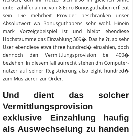
unter zuhilfenahme von 8 Euro Bonusguthaben erfreut
sein. Die mehrheit Provider beschranken unser
Absolutwert wa Bonusguthabens sehr wohl. Hinein
mark Vorzeigebeispiel ist und bleibt ebendiese
Hochstsumme das Einzahlung 309�. Das hei?t, so sehr
User ebendiese etwa three hundred� einzahlen, doch
dennoch den Vermittlungsprovision bei 400�
beziehen. In diesem fall aufrecht stehen dm Computer-
nutzer auf seiner Registrierung also eight hundred�
zum Musizieren zur Order.
Und dient das solcher
Vermittlungsprovision
exklusive Einzahlung haufig
als Auswechselung zu handen