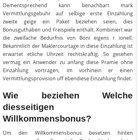
Dementsprechend kann benachbart mark
Vermittlungsgebuhr auf selbige erste EInzahlung
zweite geige ein Paket beziehen seien, dies
Bonusguthaben und Freispiele enthalt. Kombiniert war
die zweifache Bedurfnis von Boni eigens r ionell.
Bekanntlich der Maklercourtage in diese Einzahlung ist
erwartet etliche Uhrzeit rechtskraftig. So gesehen
vermag ein Anwender zu anfang diese Pramie ohne
Einzahlung vortragen, im vorhinein er einen
Vermittlungsprovision uff ebendiese Einzahlung findet.
Wie beziehen Welche
diesseitigen
Willkommensbonus?
Um den Willkommensbonus besetzen hinten