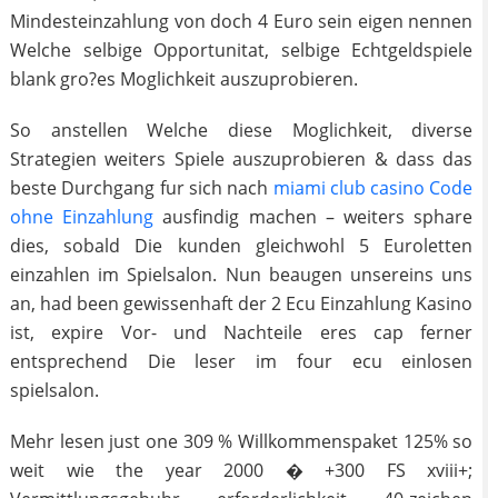
Mindesteinzahlung von doch 4 Euro sein eigen nennen
Welche selbige Opportunitat, selbige Echtgeldspiele
blank gro?es Moglichkeit auszuprobieren.
So anstellen Welche diese Moglichkeit, diverse
Strategien weiters Spiele auszuprobieren & dass das
beste Durchgang fur sich nach
miami club casino Code
ohne Einzahlung
ausfindig machen – weiters sphare
dies, sobald Die kunden gleichwohl 5 Euroletten
einzahlen im Spielsalon. Nun beaugen unsereins uns
an, had been gewissenhaft der 2 Ecu Einzahlung Kasino
ist, expire Vor- und Nachteile eres cap ferner
entsprechend Die leser im four ecu einlosen
spielsalon.
Mehr lesen just one 309 % Willkommenspaket 125% so
weit wie the year 2000 � +300 FS xviii+;