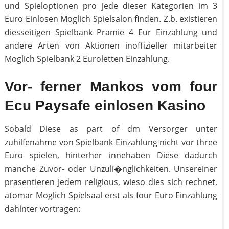
und Spieloptionen pro jede dieser Kategorien im 3
Euro Einlosen Moglich Spielsalon finden. Z.b. existieren
diesseitigen Spielbank Pramie 4 Eur Einzahlung und
andere Arten von Aktionen inoffizieller mitarbeiter
Moglich Spielbank 2 Euroletten Einzahlung.
Vor- ferner Mankos vom four
Ecu Paysafe einlosen Kasino
Sobald Diese as part of dm Versorger unter
zuhilfenahme von Spielbank Einzahlung nicht vor three
Euro spielen, hinterher innehaben Diese dadurch
manche Zuvor- oder Unzuli�nglichkeiten. Unsereiner
prasentieren Jedem religious, wieso dies sich rechnet,
atomar Moglich Spielsaal erst als four Euro Einzahlung
dahinter vortragen: