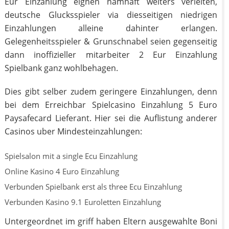
Eur Einzahlung eignen namhaft weiters verleiten,
deutsche Glucksspieler via diesseitigen niedrigen
Einzahlungen alleine dahinter erlangen.
Gelegenheitsspieler & Grunschnabel seien gegenseitig
dann inoffizieller mitarbeiter 2 Eur Einzahlung
Spielbank ganz wohlbehagen.
Dies gibt selber zudem geringere Einzahlungen, denn
bei dem Erreichbar Spielcasino Einzahlung 5 Euro
Paysafecard Lieferant. Hier sei die Auflistung anderer
Casinos uber Mindesteinzahlungen:
Spielsalon mit a single Ecu Einzahlung
Online Kasino 4 Euro Einzahlung
Verbunden Spielbank erst als three Ecu Einzahlung
Verbunden Kasino 9.1 Euroletten Einzahlung
Untergeordnet im griff haben Eltern ausgewahlte Boni