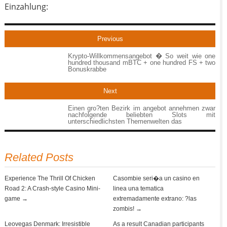
Einzahlung:
Previous
Krypto-Willkommensangebot � So weit wie one
hundred thousand mBTC + one hundred FS + two
Bonuskrabbe
Next
Einen gro?ten Bezirk im angebot annehmen zwar
nachfolgende beliebten Slots mit
unterschiedlichsten Themenwelten das
Related Posts
Experience The Thrill Of Chicken
Casombie seri�a un casino en
Road 2: A Crash-style Casino Mini-
linea una tematica
game →
extremadamente extrano: ?las
zombis! →
Leovegas Denmark: Irresistible
As a result Canadian participants