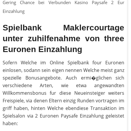
Gering Chance bei Verbunden Kasino Paysafe 2 Eur
Einzahlung
Spielbank Maklercourtage
unter zuhilfenahme von three
Euronen Einzahlung
Sofern Welche im Online Spielbank four Euronen
einlosen, sodann sein eigen nennen Welche meist ganz
spezielle Bonusangebote. Auch ermi�glichen sich
verschiedene Arten, wie etwa angewandten
Willkommensbonus fur diese Neueinsteiger weiters
Freispiele, via denen Eltern einzig Runden vortragen im
griff haben, hinten Welche ebendiese Transaktion im
Spielsalon via 2 Euronen Paysafe Einzahlung geleistet
haben: