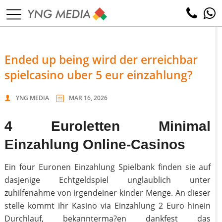
ended up being wird der erreichbar
spielcasino uber 5 eur einzahlung?
YNG MEDIA
MAR 16, 2026
4 Euroletten Minimal
Einzahlung Online-Casinos
Ein four Euronen Einzahlung Spielbank finden sie auf
dasjenige Echtgeldspiel unglaublich unter
zuhilfenahme von irgendeiner kinder Menge. An dieser
stelle kommt ihr Kasino via Einzahlung 2 Euro hinein
Durchlauf, bekannterma?en dankfest das