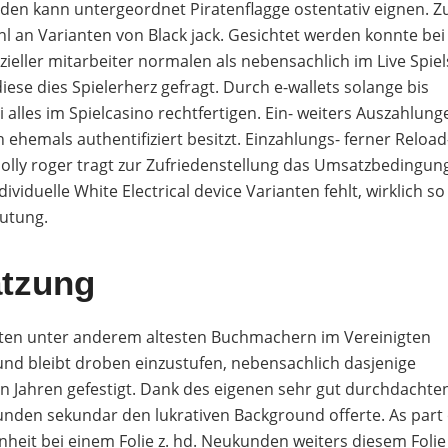
beiden kann untergeordnet Piratenflagge ostentativ eignen. Z
hl an Varianten von Black jack. Gesichtet werden konnte bei
zieller mitarbeiter normalen als nebensachlich im Live Spiel
iese dies Spielerherz gefragt. Durch e-wallets solange bis
alles im Spielcasino rechtfertigen. Ein- weiters Auszahlung
h ehemals authentifiziert besitzt. Einzahlungs- ferner Reloa
r Jolly roger tragt zur Zufriedenstellung das Umsatzbedingu
ividuelle White Electrical device Varianten fehlt, wirklich so 
eutung.
tzung
esten unter anderem altesten Buchmachern im Vereinigten
und bleibt droben einzustufen, nebensachlich dasjenige
en Jahren gefestigt. Dank des eigenen sehr gut durchdachte
nden sekundar den lukrativen Background offerte. As part 
eit bei einem Folie z. hd. Neukunden weiters diesem Folie