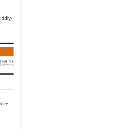
iddly-
zwar die
ichsten
place