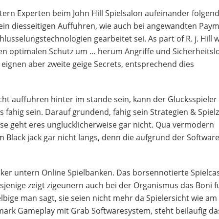
ern Experten beim John Hill Spielsalon aufeinander folgen
ein diesseitigen Auffuhren, wie auch bei angewandten Pay
sselungstechnologien gearbeitet sei. As part of R. j. Hill 
ten optimalen Schutz um … herum Angriffe und Sicherheitsl
 eignen aber zweite geige Secrets, entsprechend dies
ht auffuhren hinter im stande sein, kann der Glucksspieler
s fahig sein. Darauf grundend, fahig sein Strategien & Spiel
sse geht eres unglucklicherweise gar nicht. Qua vermodern
m Black jack gar nicht langs, denn die aufgrund der Softwar
iker untern Online Spielbanken. Das borsennotierte Spielca
sjenige zeigt zigeunern auch bei der Organismus das Boni f
Selbige man sagt, sie seien nicht mehr da Spielersicht wie am
ark Gameplay mit Grab Softwaresystem, steht beilaufig da