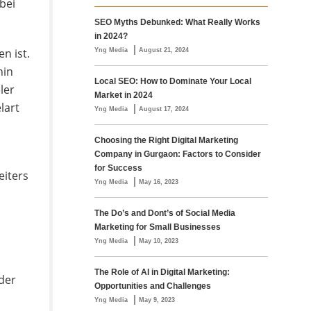
bei
SEO Myths Debunked: What Really Works
in 2024?
|
n ist.
Yng Media
August 21, 2024
hin
Local SEO: How to Dominate Your Local
ler
Market in 2024
lart
|
Yng Media
August 17, 2024
Choosing the Right Digital Marketing
Company in Gurgaon: Factors to Consider
for Success
eiters
|
Yng Media
May 16, 2023
The Do’s and Dont’s of Social Media
Marketing for Small Businesses
|
Yng Media
May 10, 2023
The Role of AI in Digital Marketing:
der
Opportunities and Challenges
|
Yng Media
May 9, 2023