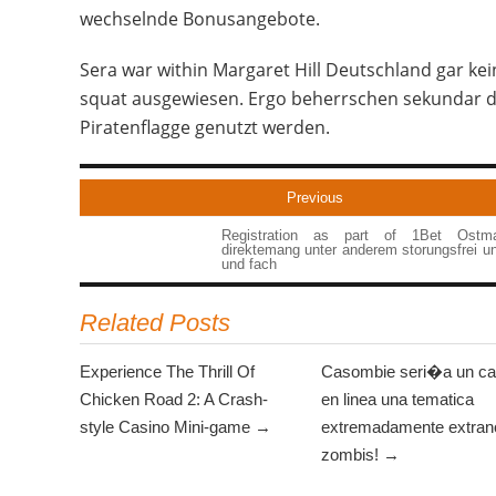
wechselnde Bonusangebote.
Sera war within Margaret Hill Deutschland gar kei
squat ausgewiesen. Ergo beherrschen sekundar di
Piratenflagge genutzt werden.
Previous
Registration as part of 1Bet Ostm
direktemang unter anderem storungsfrei u
und fach
Related Posts
Experience The Thrill Of
Casombie seri�a un ca
Chicken Road 2: A Crash-
en linea una tematica
style Casino Mini-game →
extremadamente extrano
zombis! →