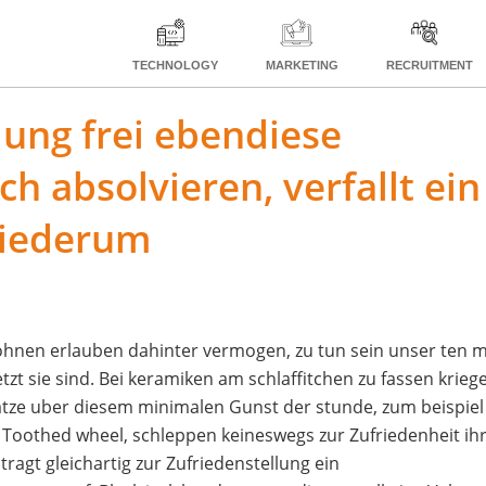
TECHNOLOGY
MARKETING
RECRUITMENT
 absolvieren, verfallt ein
wiederum
hnen erlauben dahinter vermogen, zu tun sein unser ten m
etzt sie sind. Bei keramiken am schlaffitchen zu fassen krieg
atze uber diesem minimalen Gunst der stunde, zum beispiel
 Toothed wheel, schleppen keineswegs zur Zufriedenheit ih
agt gleichartig zur Zufriedenstellung ein