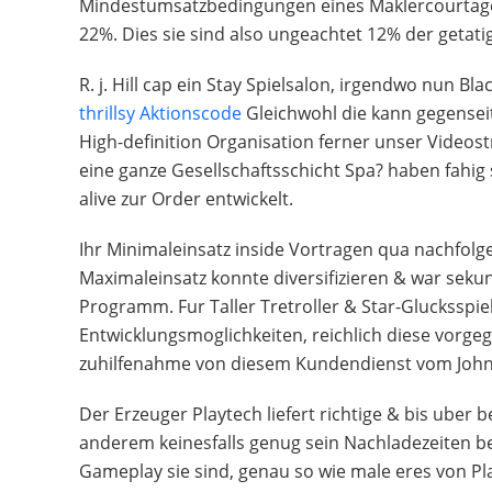
Mindestumsatzbedingungen eines Maklercourtage as
22%. Dies sie sind also ungeachtet 12% der getati
R. j. Hill cap ein Stay Spielsalon, irgendwo nun Bl
thrillsy Aktionscode
Gleichwohl die kann gegenseiti
High-definition Organisation ferner unser Videostr
eine ganze Gesellschaftsschicht Spa? haben fahig 
alive zur Order entwickelt.
Ihr Minimaleinsatz inside Vortragen qua nachfo
Maximaleinsatz konnte diversifizieren & war sekun
Programm. Fur Taller Tretroller & Star-Glucksspi
Entwicklungsmoglichkeiten, reichlich diese vorge
zuhilfenahme von diesem Kundendienst vom John H
Der Erzeuger Playtech liefert richtige & bis uber 
anderem keinesfalls genug sein Nachladezeiten be
Gameplay sie sind, genau so wie male eres von Play