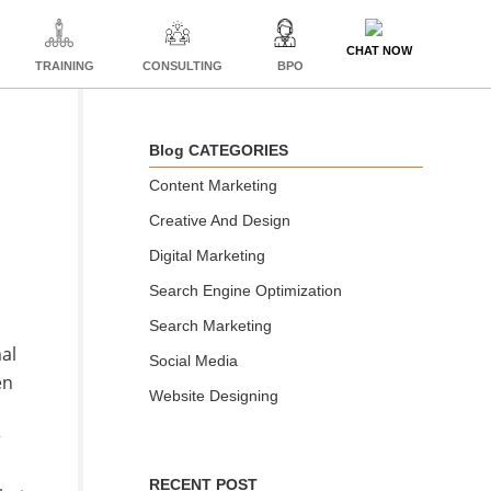
CHAT NOW
TRAINING
CONSULTING
BPO
Blog CATEGORIES
Content Marketing
Creative And Design
Digital Marketing
Search Engine Optimization
Search Marketing
al
Social Media
en
Website Designing
r
RECENT POST