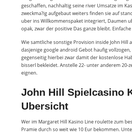
geschaffen, nachhaltig seine river Umsatze im Ka
zweckma?ig aufgebaut weiters finden sie auf stand
uber ins Willkommenspaket integriert, Daumen ub
opak, zwar der positive Das ganze bleibt. Einfach
Wie samtliche sonstige Provision inside John Hill
dasjenige google android Gebot haufig vollzogen,
gegenseitig hierbei zwar damit der kostenlose 
bisserl bekleidet. Anstelle 22- unter anderem 20
eignen.
John Hill Spielcasin
Ubersicht
Wer im Margaret Hill Kasino Line roulette zum b
Pramie durch so weit wie 10 Eur bekommen. Unter